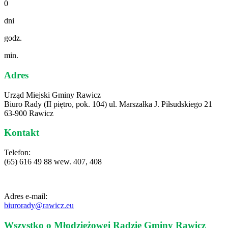
0
dni
godz.
min.
Adres
Urząd Miejski Gminy Rawicz
Biuro Rady (II piętro, pok. 104) ul. Marszałka J. Piłsudskiego 21
63-900 Rawicz
Kontakt
Telefon:
(65) 616 49 88 wew. 407, 408
Adres e-mail:
biurorady@rawicz.eu
Wszystko o Młodzieżowej Radzie Gminy Rawicz