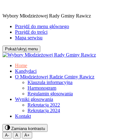
Wybory Młodzieżowej Rady Gminy Rawicz
Przejdź do menu głównego
Przejdź do treści
Mapa serwisu
Pokaż/ukryj menu
Home
Kandydaci
O Młodzieżowej Radzie Gminy Rawicz
Klauzula informacyjna
Harmonogram
Regulamin głosowania
Wyniki głosowania
Rekrutacja 2022
Rekrutacja 2024
Kontakt
Zamiana kontrastu
A-
A
A+