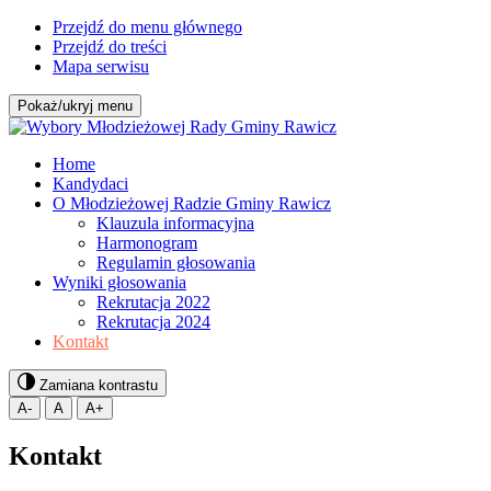
Przejdź do menu głównego
Przejdź do treści
Mapa serwisu
Pokaż/ukryj menu
Home
Kandydaci
O Młodzieżowej Radzie Gminy Rawicz
Klauzula informacyjna
Harmonogram
Regulamin głosowania
Wyniki głosowania
Rekrutacja 2022
Rekrutacja 2024
Kontakt
Zamiana kontrastu
A-
A
A+
Kontakt