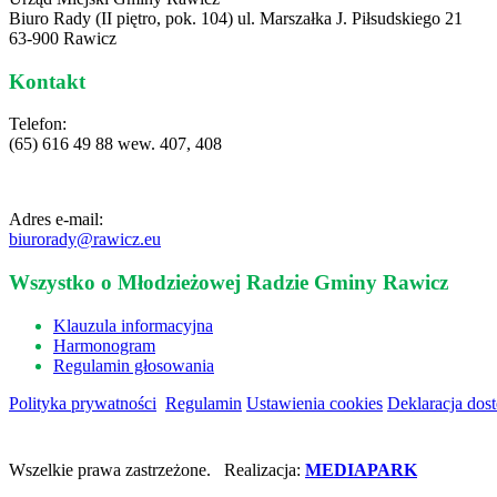
Biuro Rady (II piętro, pok. 104) ul. Marszałka J. Piłsudskiego 21
63-900 Rawicz
Kontakt
Telefon:
(65) 616 49 88 wew. 407, 408
Adres e-mail:
biurorady@rawicz.eu
Wszystko o Młodzieżowej Radzie Gminy Rawicz
Klauzula informacyjna
Harmonogram
Regulamin głosowania
Polityka prywatności
Regulamin
Ustawienia cookies
Deklaracja dos
Wszelkie prawa zastrzeżone. Realizacja:
MEDIAPARK