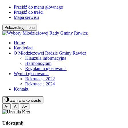
Przejdź do menu głównego
Przejdź do treści
Mapa serwisu
Pokaż/ukryj menu
Home
Kandydaci
O Młodzieżowej Radzie Gminy Rawicz
Klauzula informacyjna
Harmonogram
Regulamin głosowania
Wyniki głosowania
Rekrutacja 2022
Rekrutacja 2024
Kontakt
Zamiana kontrastu
A-
A
A+
Udostępnij