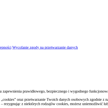
tępności
Wycofanie zgody na przetwarzanie danych
 celu zapewnienia prawidłowego, bezpiecznego i wygodnego funkcjonow
ów „cookies” oraz przetwarzanie Twoich danych osobowych zgodnie z 
– rezygnując z niektórych rodzajów cookies, możesz uniemożliwić lub u